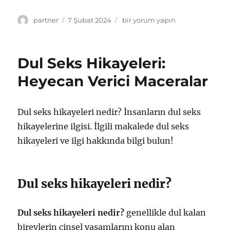
Yazar
Yayın
Dul
partner
7 Şubat 2024
bir yorum yapın
tarihi
Seks
Hikayeleri:
Arzulu
Dul Seks Hikayeleri:
ve
Romantik
Heyecan Verici Maceralar
Anılar
için
Dul seks hikayeleri nedir? İnsanların dul seks
hikayelerine ilgisi. İlgili makalede dul seks
hikayeleri ve ilgi hakkında bilgi bulun!
Dul seks hikayeleri nedir?
Dul seks hikayeleri nedir?
genellikle dul kalan
bireylerin cinsel yaşamlarını konu alan