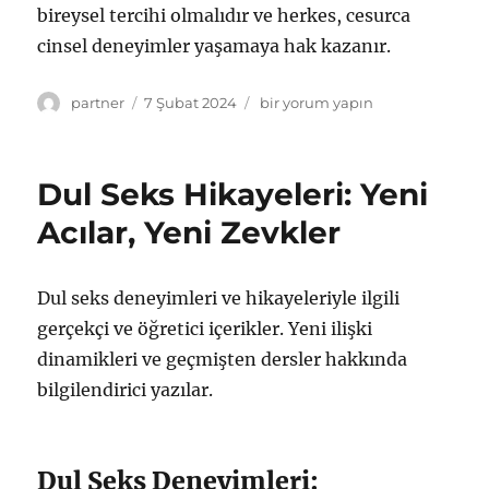
bireysel tercihi olmalıdır ve herkes, cesurca
cinsel deneyimler yaşamaya hak kazanır.
Yazar
Yayın
Dul
partner
7 Şubat 2024
bir yorum yapın
tarihi
Kadınların
Cesur
Seks
Dul Seks Hikayeleri: Yeni
Maceraları
için
Acılar, Yeni Zevkler
Dul seks deneyimleri ve hikayeleriyle ilgili
gerçekçi ve öğretici içerikler. Yeni ilişki
dinamikleri ve geçmişten dersler hakkında
bilgilendirici yazılar.
Dul Seks Deneyimleri: