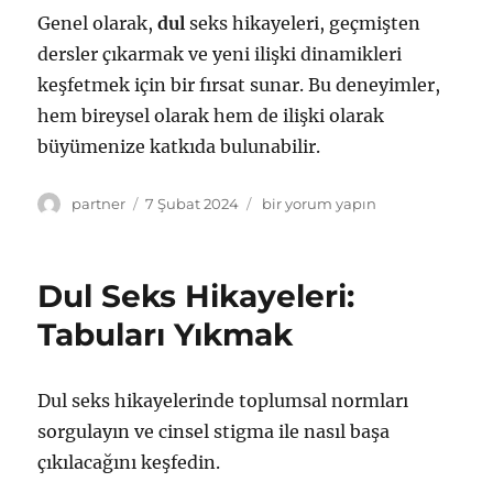
Genel olarak,
dul
seks hikayeleri, geçmişten
dersler çıkarmak ve yeni ilişki dinamikleri
keşfetmek için bir fırsat sunar. Bu deneyimler,
hem bireysel olarak hem de ilişki olarak
büyümenize katkıda bulunabilir.
Yazar
Yayın
Dul
partner
7 Şubat 2024
bir yorum yapın
tarihi
Seks
Hikayeleri:
Yeni
Dul Seks Hikayeleri:
Acılar,
Yeni
Tabuları Yıkmak
Zevkler
için
Dul seks hikayelerinde toplumsal normları
sorgulayın ve cinsel stigma ile nasıl başa
çıkılacağını keşfedin.