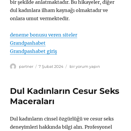
bir şekilde anlatmaktadır. Bu hikayeler, diğer
dul kadınlara ilham kaynağı olmaktadır ve
onlara umut vermektedir.
deneme bonusu veren siteler
Grandpashabet
Grandpashabet giriş
Yazar
Yayın
Dul
partner
7 Şubat 2024
bir yorum yapın
tarihi
Seks
Hikayeleri:
Yeni
Dul Kadınların Cesur Seks
Başlangıçlar
için
Maceraları
Dul kadınların cinsel özgürlüğü ve cesur seks
deneyimleri hakkında bilgi alın. Profesyonel