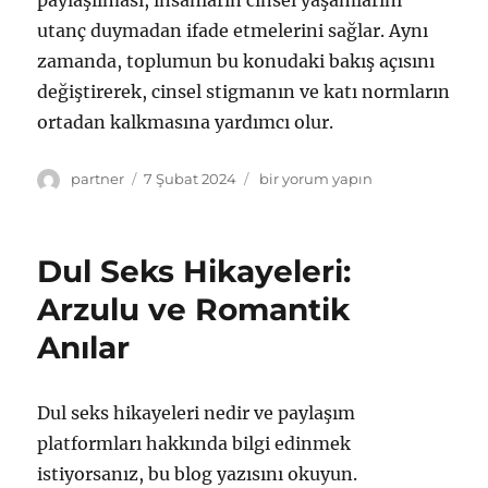
paylaşılması, insanların cinsel yaşamlarını
utanç duymadan ifade etmelerini sağlar. Aynı
zamanda, toplumun bu konudaki bakış açısını
değiştirerek, cinsel stigmanın ve katı normların
ortadan kalkmasına yardımcı olur.
Yazar
Yayın
Dul
partner
7 Şubat 2024
bir yorum yapın
tarihi
Seks
Hikayeleri:
Tabuları
Dul Seks Hikayeleri:
Yıkmak
için
Arzulu ve Romantik
Anılar
Dul seks hikayeleri nedir ve paylaşım
platformları hakkında bilgi edinmek
istiyorsanız, bu blog yazısını okuyun.