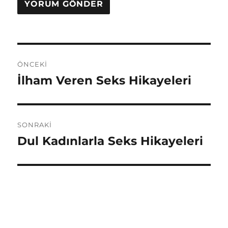
Yazı
ÖNCEKI
gezinmesi
İlham Veren Seks Hikayeleri
Önceki
yazı:
SONRAKI
Dul Kadınlarla Seks Hikayeleri
Sonraki
yazı: